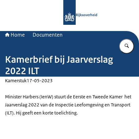
Naar de homepage van Rijksoverheid
Rijksoverheid
Home
Documenten
Vu
Kamerbrief bij Jaarverslag
2022 ILT
Kamerstuk
17-05-2023
Minister Harbers (IenW) stuurt de Eerste en Tweede Kamer het
Jaarverslag 2022 van de Inspectie Leefomgeving en Transport
(ILT). Hij geeft een korte toelichting.