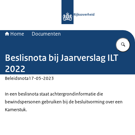
Naar de homepage van Rijksoverheid
Rijksoverheid
Home
Documenten
Vu
Beslisnota bij Jaarverslag ILT
2022
Beleidsnota
17-05-2023
In een beslisnota staat achtergrondinformatie die
bewindspersonen gebruiken bij de besluitvorming over een
Kamerstuk.