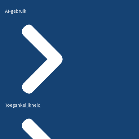
AI-gebruik
Toegankelijkheid