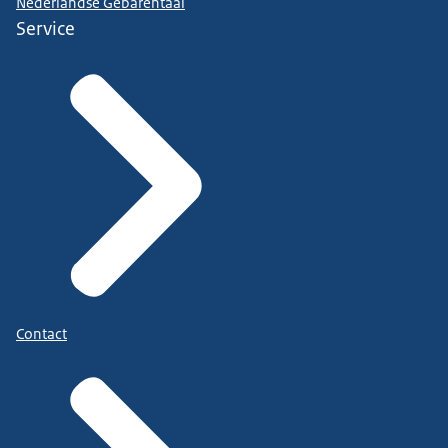
Nederlandse Gebarentaal
en collega Jetten is gepresenteerd.
Service
Dat brengt me ook bij de consequenties van ons
handelen vandaag. Een minister van Financiën
behoort altijd verstandig, prudent financieel-
economisch beleid te voeren. We willen de
generaties na ons immers niet opzadelen met
onnodige schulden.
Als ik dat zeg, denk ik daarbij niet alleen aan
geldschulden maar ook aan een hypotheek die we
nemen op het gebied van klimaat en milieu. Want
dat is een hypotheek waarvan de kosten alleen
maar oplopen.
Contact
Dat is geen vrijbrief om geld uit te geven. Juist
omdát we deze noodzakelijke investeringen willen
doen, moeten we het huishoudboekje op orde
hebben. We doen nú de noodzakelijke