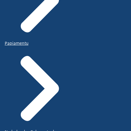
uitvoering van beleid en investeringsprojecten niet
van de grond, zoals we hadden gehoopt. Dit is
zorgelijk, omdat we juist nu op een kantelpunt
staan.
We hebben een ambitieus coalitieakkoord, het
Papiamentu
kabinet werkt hard aan de gestelde prioriteiten op
het gebied van bestaanszekerheid en
kansengelijkheid, democratische rechtsorde,
veiligheid en een weerbare en sterke samenleving.
Ook de internationale context, duurzaamheid,
gezondheid en de economie zijn daarbij
belangrijke prioriteiten.
En we maken nu echt werk van de transformatie
van Nederland en de transitie naar een groene
economie – ik noem hier nogmaals het
klimaatpakket dat vorige maand door het kabinet