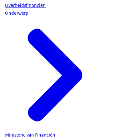
ook de blik op de toekomst werpen. Want wat we
Overheidsfinanciën
vorig jaar deden en nu doen heeft gevolgen voor
Onderwerp
de toekomst. En bepaalt mede of de luchtbel die
we aan onze kinderen doorgeven zondoortinteld
is of op knappen staat.
Op dit punt wil ik de ARK hartelijk danken voor
haar kritische blik, zoals gebruikelijk. We doen
natuurlijk altijd al ons uiterste best om zorgvuldig
om te gaan de middelen die ons zijn toevertrouwd
maar er zijn altijd wel punten waarop het nóg
beter kan. Het afgelopen jaar hebben we daarbij
als kabinet de koers gewijzigd en extra stappen
gezet, onder andere door de Taskforce Verbetering
Financieel Beheer. Deze taskforce vraagt op alle
niveaus aandacht voor een goede verantwoording
van de besteding van belastingmiddelen.
Ministerie van Financiën
Dat lijkt nu zijn tere vruchten af te werpen. Ik ben