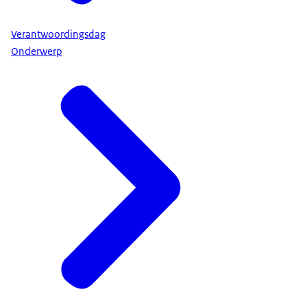
Oekraïne. Ik zou het Financieel Jaarverslag van het
Rijk over 2022 in dat licht met u willen bezien.
Verantwoordingsdag
Normaal gesproken bekijken we het Financieel
Onderwerp
Jaarverslag van het Rijk als een technische foto van
2022: wat waren de financieel-economische
ontwikkelingen? Wat hebben we gedaan om die
in goede banen te leiden? En wat betekent dit
voor de schatkist? Dat is zoals we het altijd doen.
Maar je kunt er ook anders naar kijken. Je kunt ook
uitzoomen en het Financieel Jaarverslag van het
Rijk beschouwen als een reeks ontwikkelingen en
ingrepen die hun werkelijke consequenties pas in
de toekomst laten zien. Met onder de streep de
vraag: welke schulden schuiven we door naar de
generaties na ons?
Ik wil beide doen. Dus niet alleen terugkijken maar