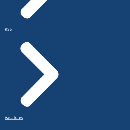
RSS
Vacatures