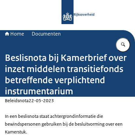
Naar de homepage van Rijksoverheid
Rijksoverheid
Home
Documenten
Vu
Beslisnota bij Kamerbrief over
inzet middelen transitiefonds
betreffende verplichtend
instrumentarium
Beleidsnota
22-05-2023
In een beslisnota staat achtergrondinformatie die
bewindspersonen gebruiken bij de besluitvorming over een
Kamerstuk.