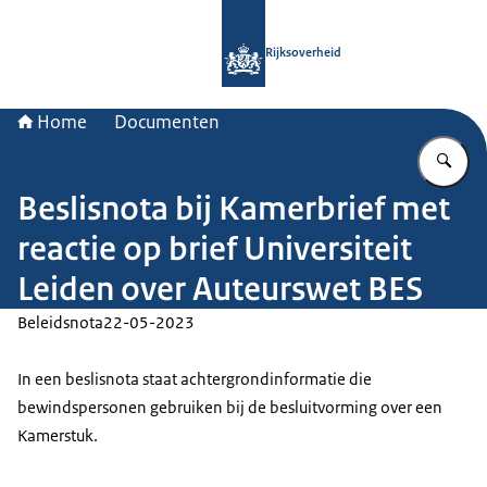
Naar de homepage van Rijksoverheid
Rijksoverheid
Home
Documenten
Vu
Beslisnota bij Kamerbrief met
reactie op brief Universiteit
Leiden over Auteurswet BES
Beleidsnota
22-05-2023
In een beslisnota staat achtergrondinformatie die
bewindspersonen gebruiken bij de besluitvorming over een
Kamerstuk.