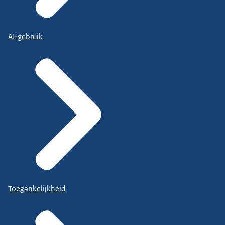
AI-gebruik
Toegankelijkheid