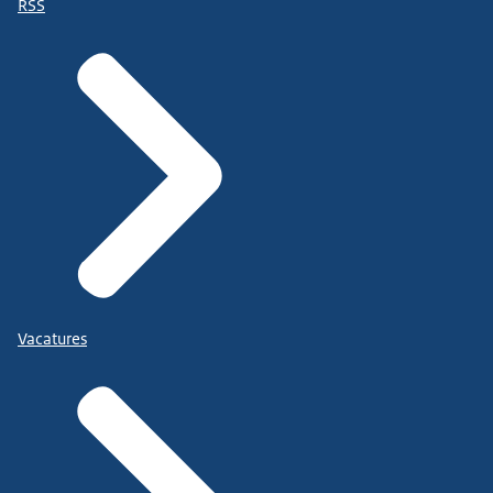
RSS
Vacatures