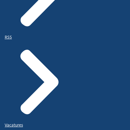
RSS
Vacatures