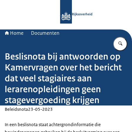
Naar de homepage van Rijksoverheid
Rijksoverheid
Home
Documenten
Vu
Beslisnota bij antwoorden op
Kamervragen over het bericht
dat veel stagiaires aan
lerarenopleidingen geen
stagevergoeding krijgen
Beleidsnota
23-05-2023
In een beslisnota staat achtergrondinformatie die