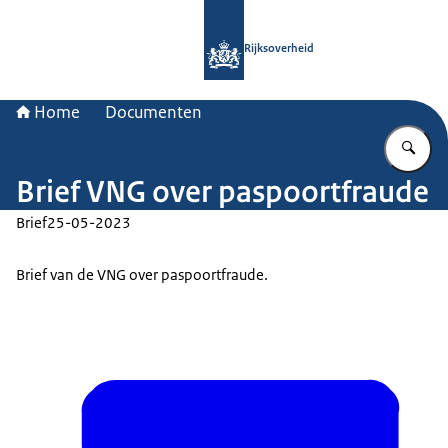
Naar de homepage van Rijksoverheid
Rijksoverheid
Home
Documenten
Vu
Brief VNG over paspoortfraude
Brief
25-05-2023
Brief van de VNG over paspoortfraude.