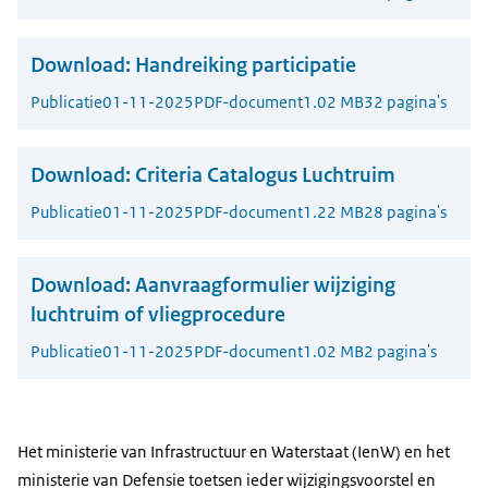
Download:
Handreiking participatie
Publicatie
01-11-2025
PDF-document
1.02 MB
32 pagina's
Download:
Criteria Catalogus Luchtruim
Publicatie
01-11-2025
PDF-document
1.22 MB
28 pagina's
Download:
Aanvraagformulier wijziging
luchtruim of vliegprocedure
Publicatie
01-11-2025
PDF-document
1.02 MB
2 pagina's
Het ministerie van Infrastructuur en Waterstaat (IenW) en het
ministerie van Defensie toetsen ieder wijzigingsvoorstel en