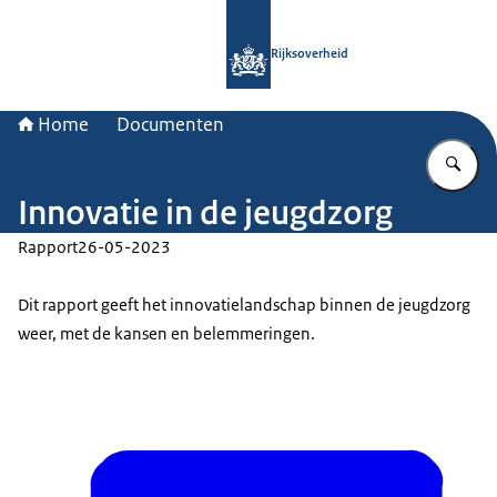
Naar de homepage van Rijksoverheid
Rijksoverheid
Home
Documenten
Vu
Innovatie in de jeugdzorg
Rapport
26-05-2023
Dit rapport geeft het innovatielandschap binnen de jeugdzorg
weer, met de kansen en belemmeringen.