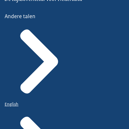
Andere talen
English