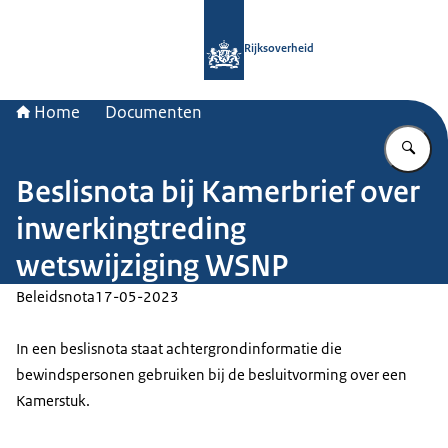
Naar de homepage van Rijksoverheid
Rijksoverheid
Home
Documenten
Vu
Beslisnota bij Kamerbrief over
inwerkingtreding
wetswijziging WSNP
Beleidsnota
17-05-2023
In een beslisnota staat achtergrondinformatie die
bewindspersonen gebruiken bij de besluitvorming over een
Kamerstuk.