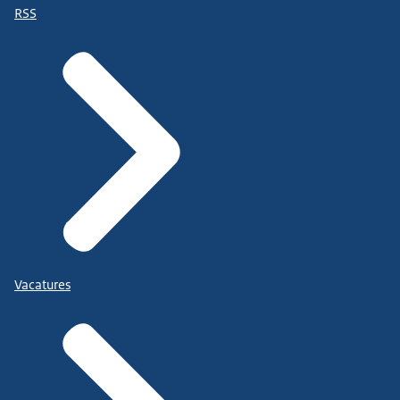
RSS
Vacatures