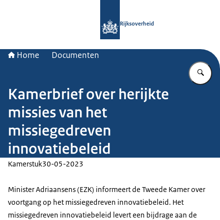
Naar de homepage van Rijksoverheid
Rijksoverheid
Home
Documenten
Vu
Kamerbrief over herijkte
missies van het
missiegedreven
innovatiebeleid
Kamerstuk
30-05-2023
Minister Adriaansens (EZK) informeert de Tweede Kamer over
voortgang op het missiegedreven innovatiebeleid. Het
missiegedreven innovatiebeleid levert een bijdrage aan de