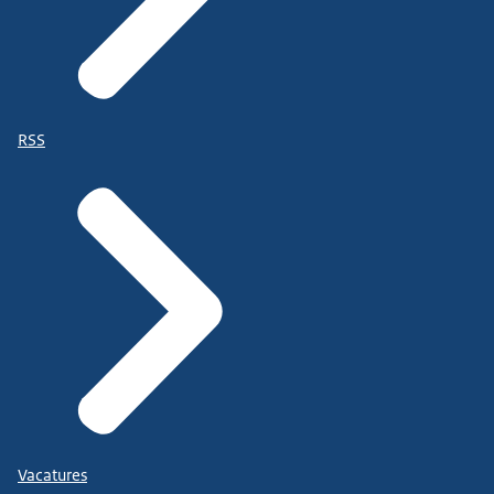
RSS
Vacatures