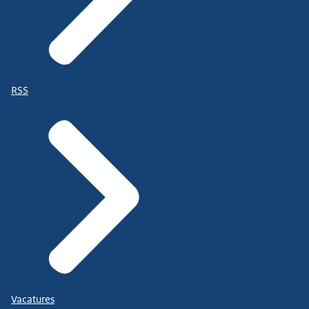
RSS
Vacatures