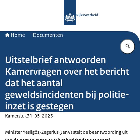
Naar de homepage van Rijksoverheid
Rijksoverheid
Home
Documenten
Vu
Uitstelbrief antwoorden
Kamervragen over het bericht
dat het aantal
geweldsincidenten bij politie-
inzet is gestegen
Kamerstuk
31-05-2023
Minister Yeşilgöz-Zegerius (JenV) stelt de beantwoording uit