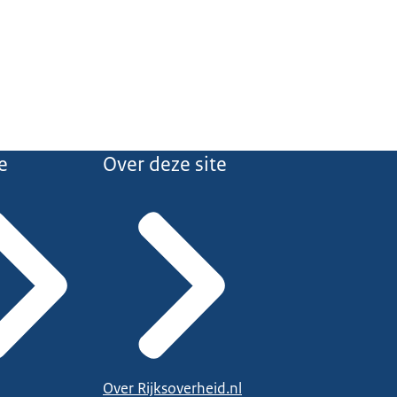
e
Over deze site
Over Rijksoverheid.nl