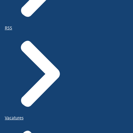
RSS
Vacatures