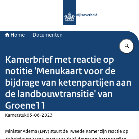
Naar de homepage van Rijksoverheid
Rijksoverheid
Home
Documenten
Vu
Kamerbrief met reactie op
notitie 'Menukaart voor de
bijdrage van ketenpartijen aan
de landbouwtransitie' van
Groene11
Kamerstuk
05-06-2023
Minister Adema (LNV) stuurt de Tweede Kamer zijn reactie op