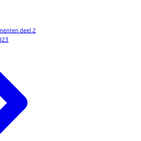
menten deel 2
023