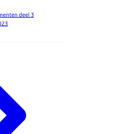
menten deel 3
023