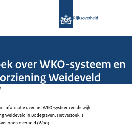
Naar de homepage van Rijksoverheid
Rijksoverheid
oek over WKO-systeem en
orziening Weideveld
3
om informatie over het WKO-systeem en de wijk
g Weideveld in Bodegraven. Het verzoek is
 Wet open overheid (Woo).