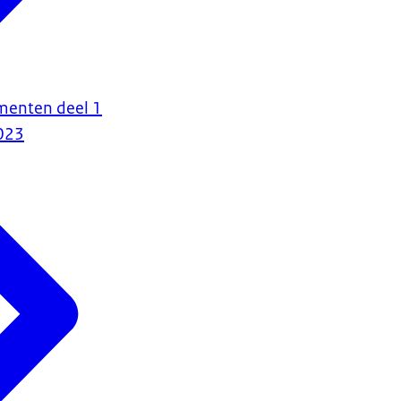
menten deel 1
023