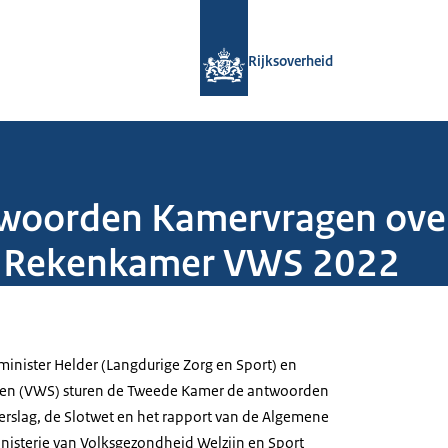
Naar de homepage van Rijksoverheid
Rijksoverheid
woorden Kamervragen over 
e Rekenkamer VWS 2022
minister Helder (Langdurige Zorg en Sport) en
oijen (VWS) sturen de Tweede Kamer de antwoorden
verslag, de Slotwet en het rapport van de Algemene
isterie van Volksgezondheid Welzijn en Sport