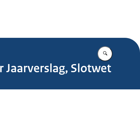
.nl
Vul in wat u z
Jaarverslag, Slotwet