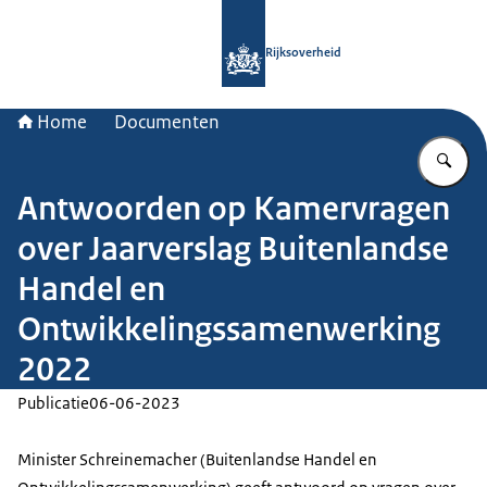
Naar de homepage van Rijksoverheid
Rijksoverheid
Home
Documenten
Vu
Antwoorden op Kamervragen
over Jaarverslag Buitenlandse
Handel en
Ontwikkelingssamenwerking
2022
Publicatie
06-06-2023
Minister Schreinemacher (Buitenlandse Handel en