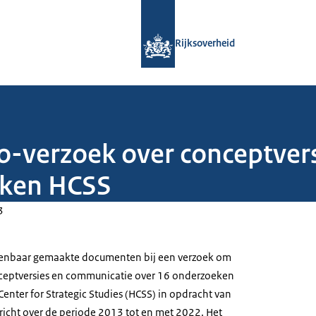
Naar de homepage van Rijksoverheid
Rijksoverheid
o-verzoek over conceptver
eken HCSS
3
 openbaar gemaakte documenten bij een verzoek om
nceptversies en communicatie over 16 onderzoeken
enter for Strategic Studies (HCSS) in opdracht van
rricht over de periode 2013 tot en met 2022. Het