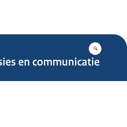
.nl
Vul in wat u z
sies en communicatie