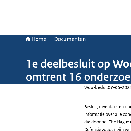
Home
Documenten
1e deelbesluit op Wo
omtrent 16 onderzo
Woo-besluit
07-06-202
Besluit, inventaris en
informatie over alle co
die door het The Hague C
Defensie zouden zijn ve