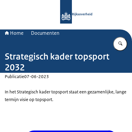
Naar de homepage van Rijksoverheid
Rijksoverheid
Home
Documenten
Vu
Strategisch kader topsport
2032
Publicatie
07-06-2023
In het Strategisch kader topsport staat een gezamenlijke, lange
termijn visie op topsport.