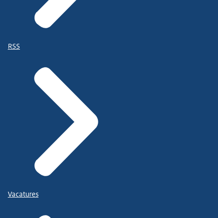
RSS
Vacatures