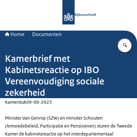
Naar de homepage van Rijksoverheid
Rijksoverheid
Home
Documenten
Vu
Kamerbrief met
Kabinetsreactie op IBO
Vereenvoudiging sociale
zekerheid
Kamerstuk
09-06-2023
Minister Van Gennip (SZW) en minister Schouten
(Armoedebeleid, Participatie en Pensioenen) sturen de Tweede
Kamer de kabinetsreactie op het interdepartementaal