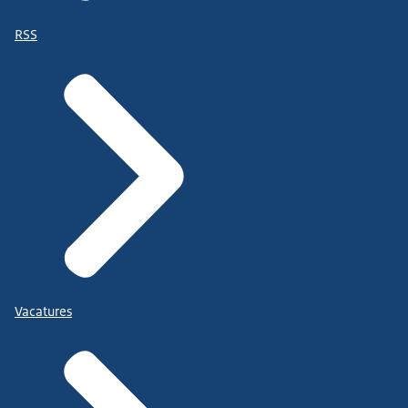
RSS
Vacatures