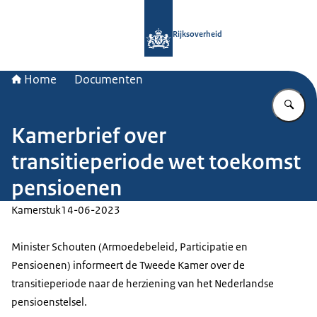
Naar de homepage van Rijksoverheid
Rijksoverheid
Home
Documenten
Vu
Kamerbrief over
transitieperiode wet toekomst
pensioenen
Kamerstuk
14-06-2023
Minister Schouten (Armoedebeleid, Participatie en
Pensioenen) informeert de Tweede Kamer over de
transitieperiode naar de herziening van het Nederlandse
pensioenstelsel.