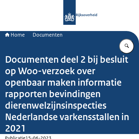
Naar de homepage van Rijksoverheid
Rijksoverheid
Home
Documenten
Vu
Documenten deel 2 bij besluit
op Woo-verzoek over
openbaar maken informatie
rapporten bevindingen
dierenwelzijnsinspecties
Nederlandse varkensstallen in
2021
Publicatie
15-06-2023