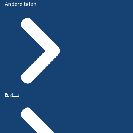
Andere talen
English