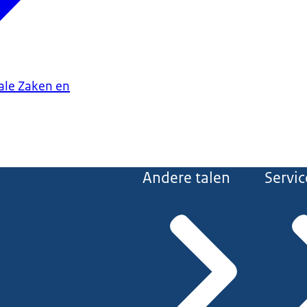
iale Zaken en
Andere talen
Servic