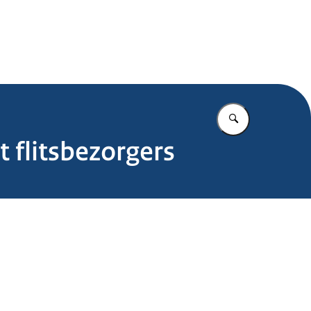
.nl
Vul in wat u z
 flitsbezorgers