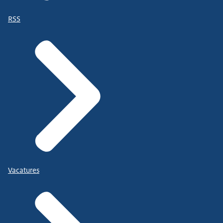
RSS
Vacatures