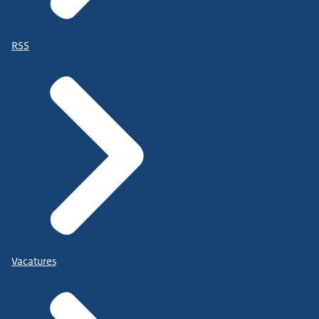
RSS
Vacatures