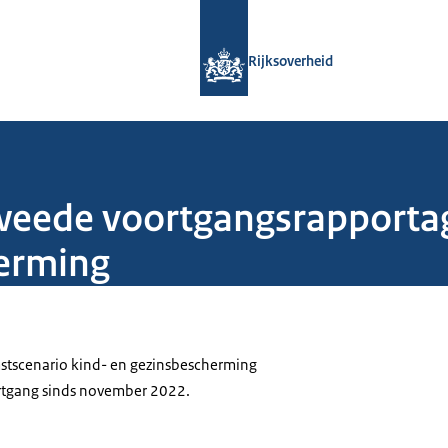
Naar de homepage van Rijksoverheid
Rijksoverheid
weede voortgangsrapporta
herming
tscenario kind- en gezinsbescherming
ortgang sinds november 2022.