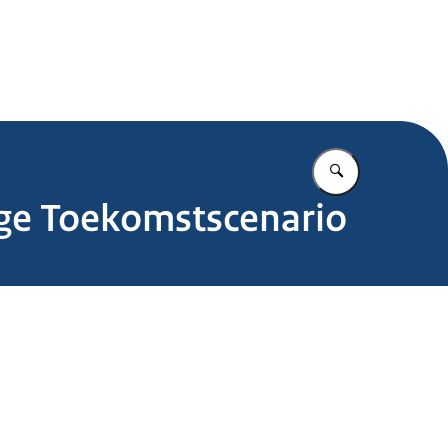
.nl
Vul in wat u z
ge Toekomstscenario