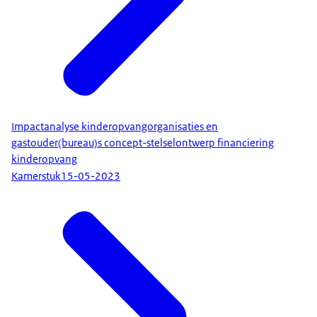
Impactanalyse kinderopvangorganisaties en
gastouder(bureau)s concept-stelselontwerp financiering
kinderopvang
Kamerstuk
15-05-2023