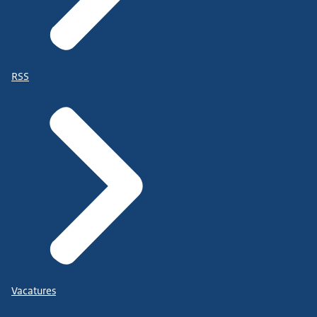
RSS
Vacatures