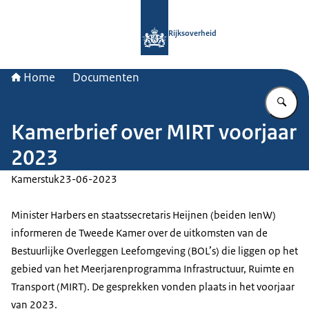
Naar de homepage van Rijksoverheid
Rijksoverheid
Home
Documenten
Vu
Kamerbrief over MIRT voorjaar
2023
Kamerstuk
23-06-2023
Minister Harbers en staatssecretaris Heijnen (beiden IenW)
informeren de Tweede Kamer over de uitkomsten van de
Bestuurlijke Overleggen Leefomgeving (BOL’s) die liggen op het
gebied van het Meerjarenprogramma Infrastructuur, Ruimte en
Transport (MIRT). De gesprekken vonden plaats in het voorjaar
van 2023.