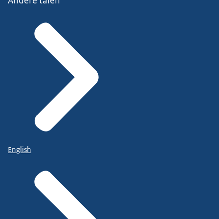
Andere talen
English