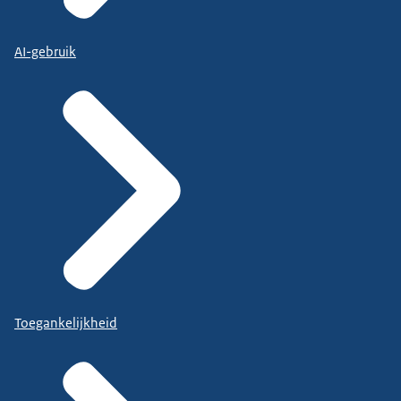
AI-gebruik
Toegankelijkheid