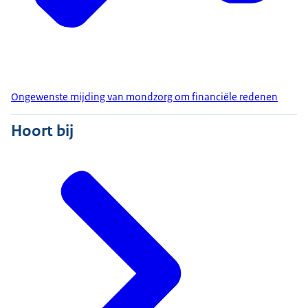
Ongewenste mijding van mondzorg om financiële redenen
Hoort bij