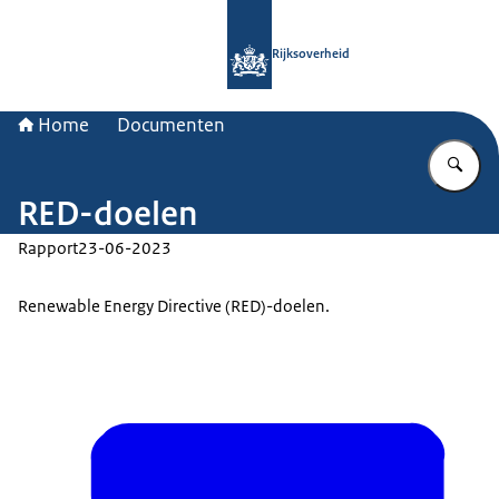
Naar de homepage van Rijksoverheid
Rijksoverheid
Home
Documenten
Vu
RED-doelen
Rapport
23-06-2023
Renewable Energy Directive (RED)-doelen.