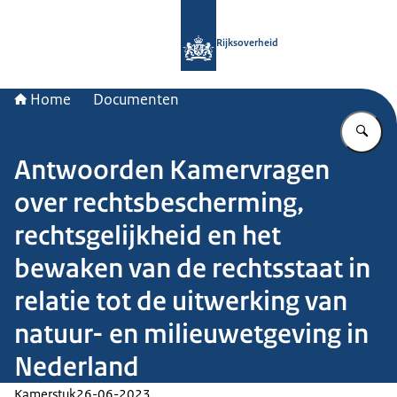
Naar de homepage van Rijksoverheid
Rijksoverheid
Home
Documenten
Vu
Antwoorden Kamervragen
over rechtsbescherming,
rechtsgelijkheid en het
bewaken van de rechtsstaat in
relatie tot de uitwerking van
natuur- en milieuwetgeving in
Nederland
Kamerstuk
26-06-2023