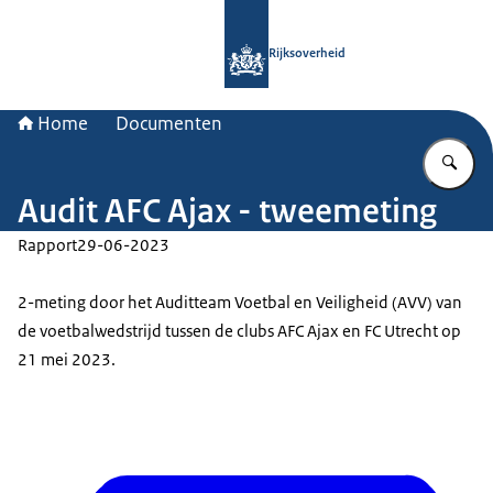
Naar de homepage van Rijksoverheid
Rijksoverheid
Home
Documenten
Vu
Audit AFC Ajax - tweemeting
Rapport
29-06-2023
2-meting door het Auditteam Voetbal en Veiligheid (AVV) van
de voetbalwedstrijd tussen de clubs AFC Ajax en FC Utrecht op
21 mei 2023.