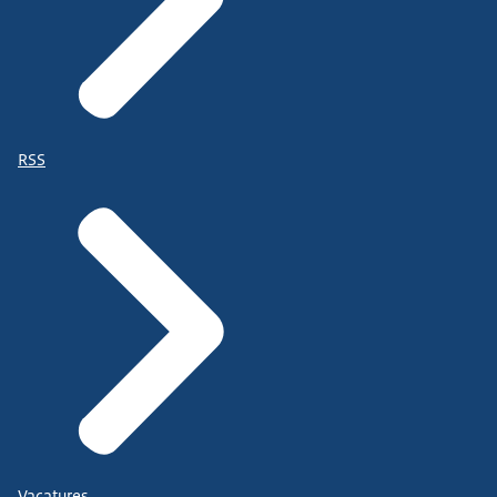
RSS
Vacatures