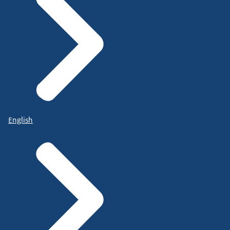
English