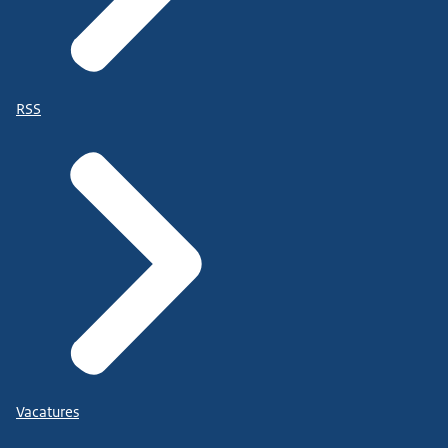
RSS
Vacatures