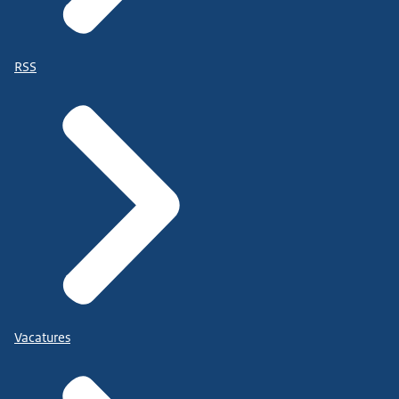
RSS
Vacatures