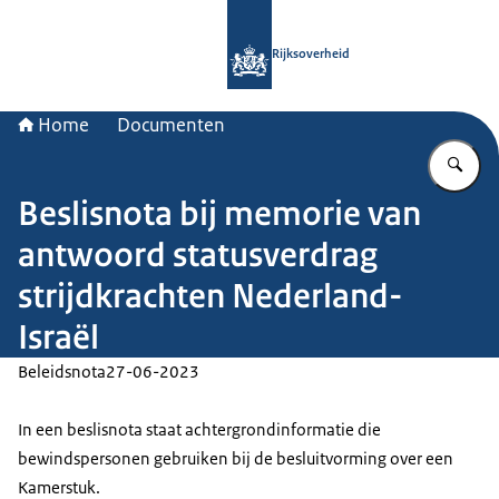
Naar de homepage van Rijksoverheid
Rijksoverheid
Home
Documenten
Vu
Beslisnota bij memorie van
antwoord statusverdrag
strijdkrachten Nederland-
Israël
Beleidsnota
27-06-2023
In een beslisnota staat achtergrondinformatie die
bewindspersonen gebruiken bij de besluitvorming over een
Kamerstuk.