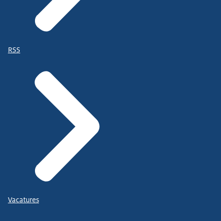
RSS
Vacatures