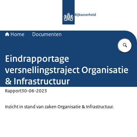
Naar de homepage van Rijksoverheid
Rijksoverheid
Home
Documenten
Vu
Eindrapportage
versnellingstraject Organisatie
& Infrastructuur
Rapport
30-06-2023
Inzicht in stand van zaken Organisatie & Infrastructuur.