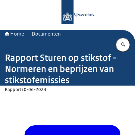
Naar de homepage van Rijksoverheid
Rijksoverheid
Home
Documenten
Vu
Rapport Sturen op stikstof -
Normeren en beprijzen van
stikstofemissies
Rapport
30-06-2023