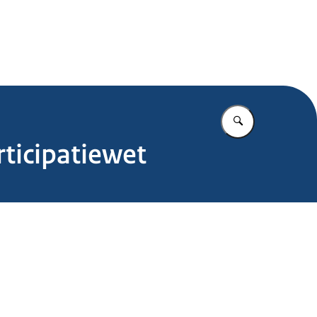
.nl
Vul in wat u z
rticipatiewet