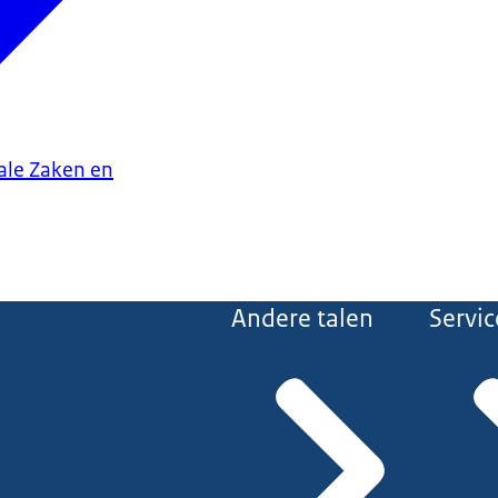
iale Zaken en
Andere talen
Servic