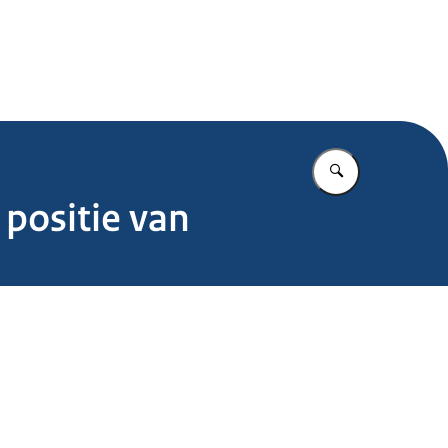
.nl
Vul in wat u z
 positie van