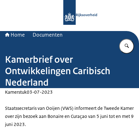
Naar de homepage van Rijksoverheid
Rijksoverheid
Home
Documenten
Vu
Kamerbrief over
Ontwikkelingen Caribisch
Nederland
Kamerstuk
03-07-2023
Staatssecretaris van Ooijen (VWS) informeert de Tweede Kamer
over zijn bezoek aan Bonaire en Curaçao van 5 juni tot en met 9
juni 2023.