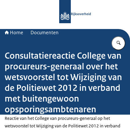
Naar de homepage van Rijksoverheid
Rijksoverheid
Home
Documenten
Vu
Consultatiereactie College van
procureurs-generaal over het
wetsvoorstel tot Wijziging van
de Politiewet 2012 in verband
met buitengewoon
opsporingsambtenaren
Reactie van het College van procureurs-generaal op het
wetsvoorstel tot Wijziging van de Politiewet 2012 in verband