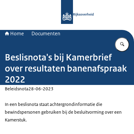
Naar de homepage van Rijksoverheid
Rijksoverheid
Home
Documenten
Vu
Beslisnota's bij Kamerbrief
over resultaten banenafspraak
2022
Beleidsnota
28-06-2023
In een beslisnota staat achtergrondinformatie die
bewindspersonen gebruiken bij de besluitvorming over een
Kamerstuk.