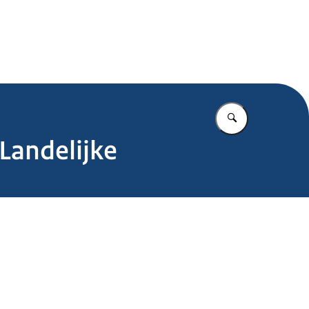
.nl
Vul in wat u z
Landelijke