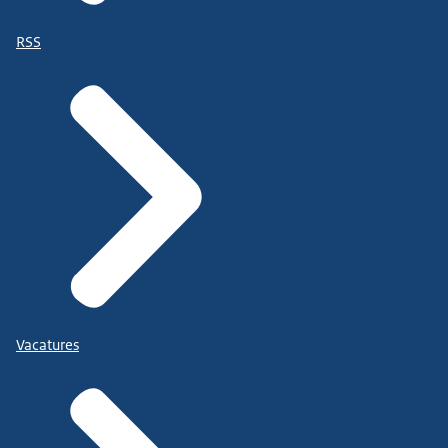
RSS
Vacatures