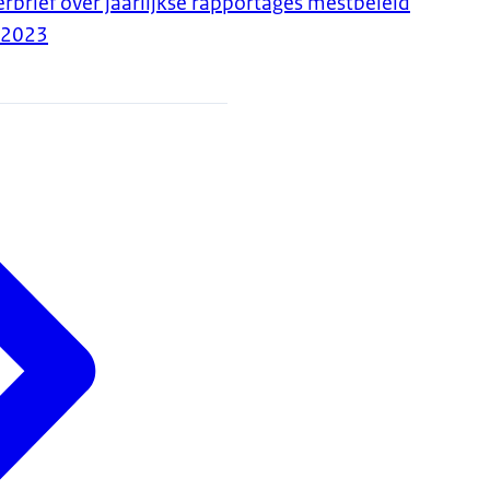
rbrief over jaarlijkse rapportages mestbeleid
-2023