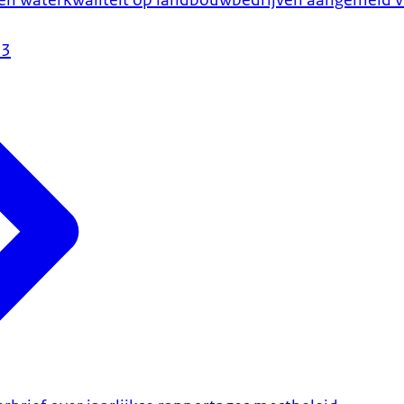
en waterkwaliteit op landbouwbedrijven aangemeld vo
23