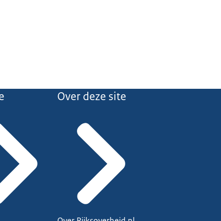
e
Over deze site
Over Rijksoverheid.nl