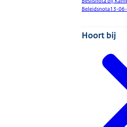
Beslisnota bij Kame
Beleidsnota
13-06
Hoort bij