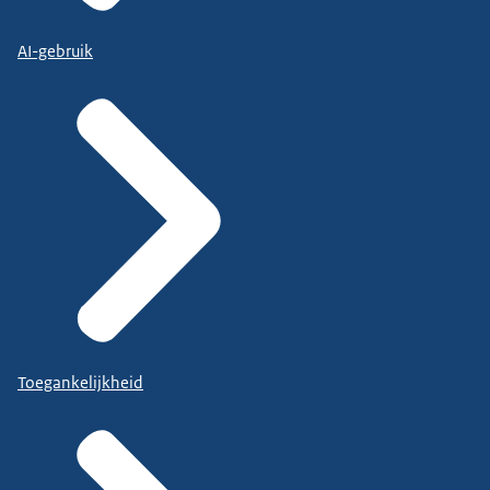
AI-gebruik
Toegankelijkheid