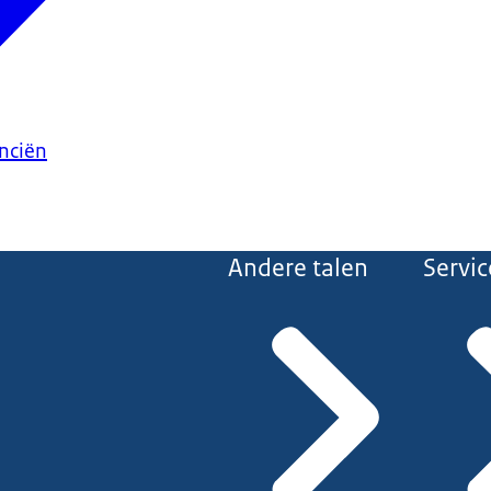
anciën
Andere talen
Servic